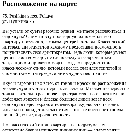
Расположение на карте
75, Pushkina street, Poltava
ул. Пушкина 75
Вы устали от суеты рабочих будней, мечтаете расслабиться и
отдохнуть? Снимите эту просторную однокомнатную
квартиру посуточно, в самом центре Полтавы. Классический
интерьер апартаментов каждому предоставит возможность
почувствовать себя аристократом. Ведь люди, которые умеют
ценить свой комфорт, не слепо следуют современным
тенденциям и прихотям моды, а отдают предпочтение
классическому стилю, который всегда славился теплотой и
спокойствием интерьера, а не вычурностью и кичем.
Вкус и гармония во всем, от тонов и красок до расположения
мебели, чувствуется с первых же секунд. Множество зеркал не
только зрительно расширяет пространство, но и значительно
добавляет яркости и блеска; большой диван зовет всех
отдохнуть перед экраном телевизора; журнальный столик
идеально подойдет для чаепития – это все обеспечит гостям
полный уют и умиротворенность.
Но классический стиль квартиры не подразумевает
отсутствие благ и новшеств цивилизации — апартаменты