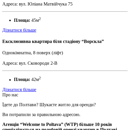
Адреса: вул. Юліана Матвійчука 75
2
Площа:
45м
Дізнатися більше
Ексклюзивна квартира біля стадіону “Ворскла”
Однокімнатна, 8 поверх (ліфт)
Адреса: вул. Сковороди 2-В
2
Площа:
42м
Дізнатися більше
Про нас
Їдете до Полтави? Шукаєте житло для оренди?
Ви потрапили за правильною адресою.
Агенція “Welcome to Poltava” (WTP) більше 10 років
спеціалізується на подобовій оренді квартир в Полтаві.