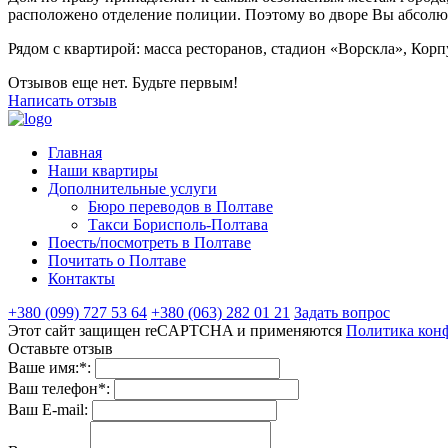
расположено отделение полиции. Поэтому во дворе Вы абсолют
Рядом с квартирой: масса ресторанов, стадион «Ворскла», Корп
Отзывов еще нет. Будьте первым!
Написать отзыв
Главная
Наши квартиры
Дополнительные услуги
Бюро переводов в Полтаве
Такси Борисполь-Полтава
Поесть/посмотреть в Полтаве
Почитать о Полтаве
Контакты
+380 (099) 727 53 64
+380 (063) 282 01 21
Задать вопрос
Этот сайт защищен reCAPTCHA и применяются
Политика кон
Оставьте отзыв
Ваше имя:*:
Ваш телефон*:
Ваш E-mail: