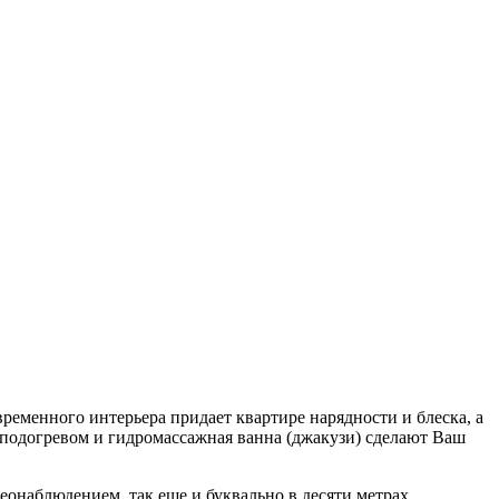
еменного интерьера придает квартире нарядности и блеска, а
с подогревом и гидромассажная ванна (джакузи) сделают Ваш
еонаблюдением, так еще и буквально в десяти метрах