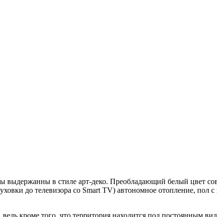
ы выдержанны в стиле арт-деко. Преобладающий белый цвет совр
духовки до телевизора со Smart TV) автономное отопление, пол 
ведь кроме того, что территория находится под постоянным вид