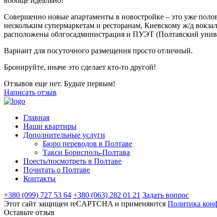
вообще идеально!
Совершенно новые апартаменты в новостройке – это уже полов
нескольким супермаркетам и ресторанам, Киевскому ж/д вокзал
расположены облгосадминистрация и ПУЭТ (Полтавский униве
Вариант для посуточного размещения просто отличный.
Бронируйте, иначе это сделает кто-то другой!
Отзывов еще нет. Будьте первым!
Написать отзыв
Главная
Наши квартиры
Дополнительные услуги
Бюро переводов в Полтаве
Такси Борисполь-Полтава
Поесть/посмотреть в Полтаве
Почитать о Полтаве
Контакты
+380 (099) 727 53 64
+380 (063) 282 01 21
Задать вопрос
Этот сайт защищен reCAPTCHA и применяются
Политика кон
Оставьте отзыв