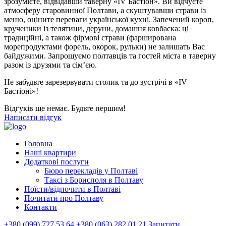
зрозумієте, відвідавши таверну «IV Бастіон». Ви відчуєте
атмосферу старовинної Полтави, а скуштувавши страви із
меню, оціните переваги української кухні. Запечений короп,
крученики із телятини, деруни, домашня ковбаска: ці
традиційні, а також фірмові страви (фарширована
морепродуктами форель, окорок, рульки) не залишать Вас
байдужими. Запрошуємо полтавців та гостей міста в таверну
разом із друзями та сім’єю.
Не забудьте зарезервувати столик та до зустрічі в «IV
Бастіоні»!
Відгуків ще немає. Будьте першим!
Написати відгук
Головна
Наші квартири
Додаткові послуги
Бюро перекладів у Полтаві
Таксі з Борисполя в Полтаву
Поїсти/відпочити в Полтаві
Почитати про Полтаву
Контакти
+380 (099) 727 53 64
+380 (063) 282 01 21
Запитати