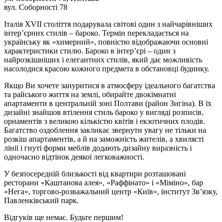
вул. Соборності 78
Італія XVII століття подарувала світові один з найчарівніших
інтер’єрних стилів – бароко. Термін перекладається на
українську як «химерний», повністю відображаючи основні
характеристики стилю. Бароко в інтер’єрі – один з
найрозкішніших і елегантних стилів, який дає можливість
насолодися красою кожного предмета в обстановці будинку.
Якщо Ви хочете зануритися в атмосферу ідеального багатства
та райського життя на землі, обирайте двокімнатні
апартаменти в центральній зоні Полтави (район Зигіна). В їх
дизайні знайшов втілення стиль бароко у вигляді розписів,
орнаментів з великою кількістю квітів і екзотичних плодів.
Багатство оздоблення закликає звернути увагу не тільки на
розкіш апартаментів, а й на заможність жителів, а хвилясті
лінії і гнуті форми меблів додають дизайну виразність і
одночасно відтінок деякої легковажності.
У безпосередній близькості від квартири розташовані
ресторани «Каштанова алея», «Раффінато» і «Міміно», бар
«Нега», торгово-розважальний центр «Київ», інститут Зв’язку,
Павленківський парк.
Відгуків ще немає. Будьте першим!