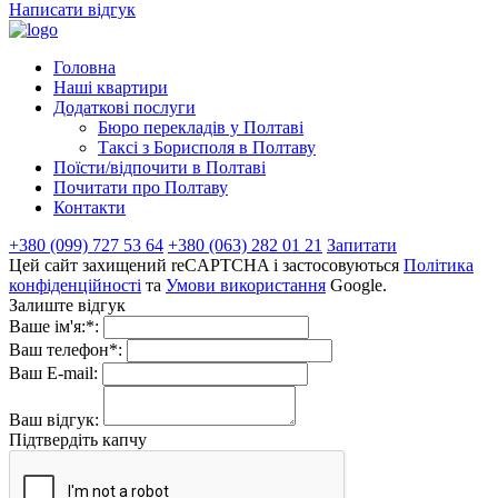
Написати відгук
Головна
Наші квартири
Додаткові послуги
Бюро перекладів у Полтаві
Таксі з Борисполя в Полтаву
Поїсти/відпочити в Полтаві
Почитати про Полтаву
Контакти
+380 (099) 727 53 64
+380 (063) 282 01 21
Запитати
Цей сайт захищений reCAPTCHA і застосовуються
Політика
конфіденційності
та
Умови використання
Google.
Залиште відгук
Ваше ім'я:*:
Ваш телефон*:
Ваш E-mail:
Ваш відгук:
Підтвердіть капчу